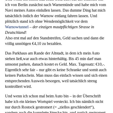
ich von Berlin zunächst nach Warnemünde und habe mich vom
Navi meines Autos einlullen lassen. Das dumme Ding hat mich
tatsächlich östlich der Warnow entlang fahren lassen. Und
plötzlich stand ich ohne Wendemöglichkeit vor dem
Warnowtunnel
–
der einzigen mautpflichtigen Strasse in
Deutschland
!
Also erst mal auf den Standstreifen, Geld suchen und dann die
völlig unnötigen €4,10 zu bezahlen.
Das Parkhaus am Rande der Altstadt, in dem ich mein Auto
stehen ließ,war auch etwas hinterhältig. Bis 45 min darf man
umsonst parken, danach kostet es Geld. Max. Tagessatz: €10,-.
Eigentlich sehr fair – nur gibt es keine Schranke und somit auch
keinen Parkschein. Man muss das einfach wissen und sich einen
entsprechenden Ausweis besorgen, weil tatsächlich streng
kontrolliert wird.
Und wenn ich schon mal beim Auto bin – in der Überschrift
habe ich ein kleines Wortspiel versteckt. Ich bin nämlich nicht
nur durch Rostock gestromert (= „ziellos geschlendert“),
sondern auch die komplette Strecke hin- und zurück gestromert